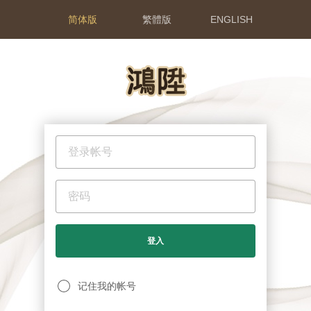
简体版
繁體版
ENGLISH
登入
记住我的帐号